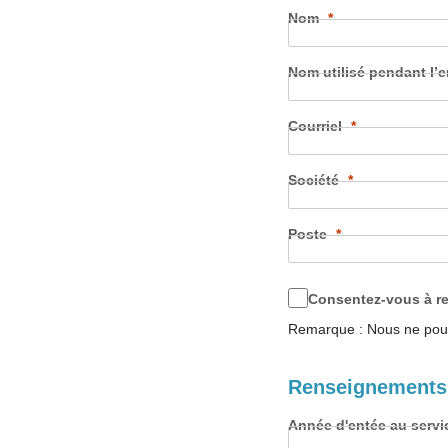
Nom
Nom utilisé pendant l’e
Courriel
Société
Poste
Consentez-vous à r
Remarque : Nous ne pour
Renseignements 
Année d'entée au serv