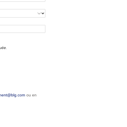
tuée.
ment@blg.com
ou en