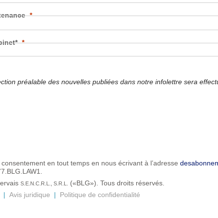
rtenance
inet*
ection préalable des nouvelles publiées dans notre infolettre sera effec
e consentement en tout temps en nous écrivant à l’adresse
desabonne
877.BLG.LAW1.
ervais
(«BLG»). Tous droits réservés.
S.E.N.C.R.L., S.R.L.
|
Avis juridique
|
Politique de confidentialité